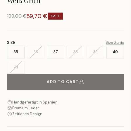
Weiß Grün
59,70 €
199,00 €
SALE
SIZE
Size Guide
35
36
37
38
39
40
41
ADD TO CART
Handgefertigt in Spanien
Premium Leder
Zeitloses Design