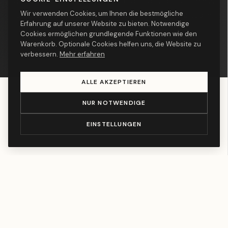
accents — a bold statement that transforms timeless
Wir verwenden Cookies, um Ihnen die bestmögliche
silhouettes into conversation pieces. Handcrafted in
Erfahrung auf unserer Website zu bieten. Notwendige
Spain with premium materials.
Cookies ermöglichen grundlegende Funktionen wie den
Warenkorb. Optionale Cookies helfen uns, die Website zu
verbessern.
Mehr erfahren
ALLE AKZEPTIEREN
NUR NOTWENDIGE
EINSTELLUNGEN