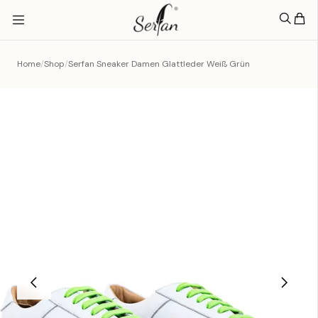
Home
/
Shop
/
Serfan Sneaker Damen Glattleder Weiß Grün