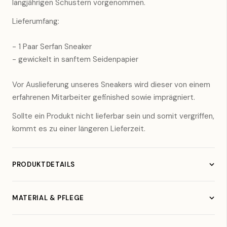
langjährigen Schustern vorgenommen.
Lieferumfang:
- 1 Paar Serfan Sneaker
- gewickelt in sanftem Seidenpapier
Vor Auslieferung unseres Sneakers wird dieser von einem
erfahrenen Mitarbeiter gefinished sowie imprägniert.
Sollte ein Produkt nicht lieferbar sein und somit vergriffen,
kommt es zu einer längeren Lieferzeit.
PRODUKTDETAILS
Material:
Glattleder
Farbe:
Grün
MATERIAL & PFLEGE
Hergestellt in:
Spanien
Obermaterial:
Glattleder