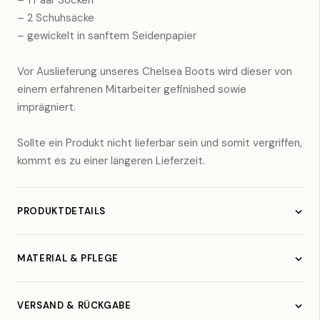
– 1 Paar Socken
– 2 Schuhsäcke
– gewickelt in sanftem Seidenpapier
Vor Auslieferung unseres Chelsea Boots wird dieser von
einem erfahrenen Mitarbeiter gefinished sowie
imprägniert.
Sollte ein Produkt nicht lieferbar sein und somit vergriffen,
kommt es zu einer längeren Lieferzeit.
PRODUKTDETAILS
Material:
Glattleder
Farbe:
Braun
/ Pink
MATERIAL & PFLEGE
Hergestellt in:
Spanien
Obermaterial:
Glattleder
Innenfutter:
Weiches Lederfutter
VERSAND & RÜCKGABE