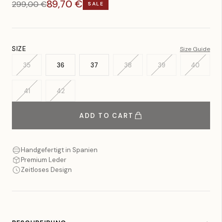
89,70 €
299,00 €
SALE
SIZE
Size Guide
35
36
37
38
39
40
41
42
ADD TO CART
Handgefertigt in Spanien
Premium Leder
Zeitloses Design